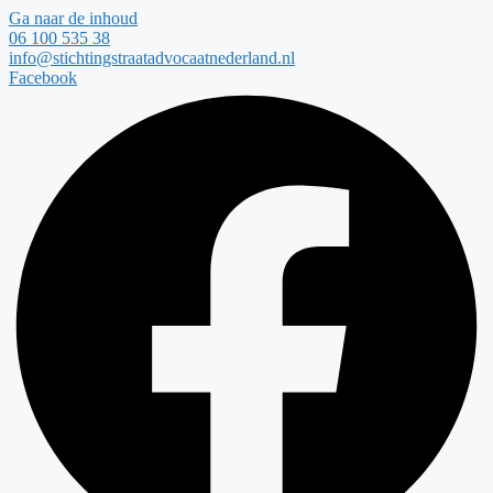
Ga naar de inhoud
06 100 535 38
info@stichtingstraatadvocaatnederland.nl
Facebook