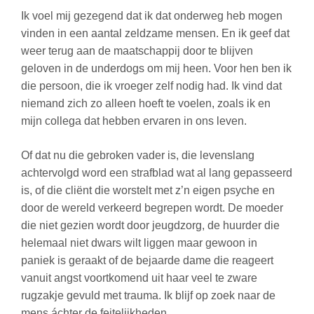
Ik voel mij gezegend dat ik dat onderweg heb mogen
vinden in een aantal zeldzame mensen. En ik geef dat
weer terug aan de maatschappij door te blijven
geloven in de underdogs om mij heen. Voor hen ben ik
die persoon, die ik vroeger zelf nodig had. Ik vind dat
niemand zich zo alleen hoeft te voelen, zoals ik en
mijn collega dat hebben ervaren in ons leven.
Of dat nu die gebroken vader is, die levenslang
achtervolgd word een strafblad wat al lang gepasseerd
is, of die cliënt die worstelt met z’n eigen psyche en
door de wereld verkeerd begrepen wordt. De moeder
die niet gezien wordt door jeugdzorg, de huurder die
helemaal niet dwars wilt liggen maar gewoon in
paniek is geraakt of de bejaarde dame die reageert
vanuit angst voortkomend uit haar veel te zware
rugzakje gevuld met trauma. Ik blijf op zoek naar de
mens áchter de feitelijkheden.