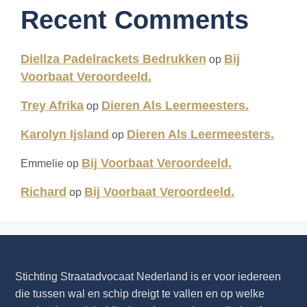
Recent Comments
Diellza Padelrackets Bedrukken
Bij
op
Voorbaat Veroordeeld.
Trey Afrika
Dieren Als Leermeesters.
op
Karolyn Ijsland
Dieren Als Leermeesters.
op
Bij Voorbaat Veroordeeld.
Emmelie
op
Richard
Bij Voorbaat Veroordeeld.
op
Stichting Straatadvocaat Nederland is er voor iedereen
die tussen wal en schip dreigt te vallen en op welke