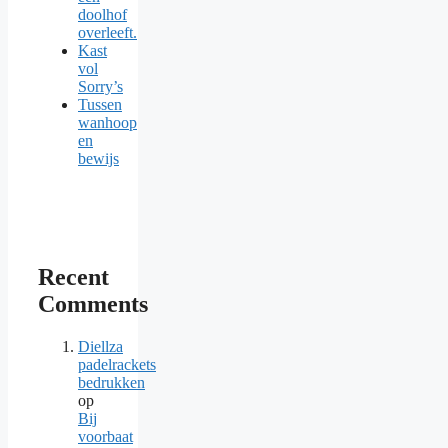
doolhof
overleeft.
Kast
vol
Sorry’s
Tussen
wanhoop
en
bewijs
Recent
Comments
Diellza
padelrackets
bedrukken
op
Bij
voorbaat