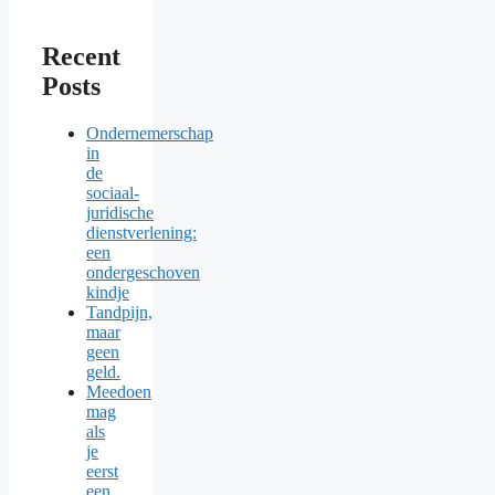
Recent
Posts
Ondernemerschap
in
de
sociaal-
juridische
dienstverlening:
een
ondergeschoven
kindje
Tandpijn,
maar
geen
geld.
Meedoen
mag
als
je
eerst
een