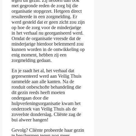
tegen dit gezin. Zij hebben dan ook
met gegronde reden de zorg bij die
organisatie stopgezet. Hetgeen direct
resulteerde in een zorgmelding. Er
werd gesteld dat er geen zicht zou zijn
op hoe de zorg voor de minderjarige
in het verhaal nu georganiseerd werd.
Omdat de organisatie vreesde dat de
minderjarige hierdoor belemmerd zou
kunnen worden in de ontwikkeling op
enig moment, hebben zij een
zorgmelding gedaan.
En je raadt het al, het verhaal dat
gepresenteerd werd aan Veilig Thuis
rammelde aan alle kanten. Na de
ronduit onbeschofte behandeling die
dit gezin reeds heeft moeten
ondergaan door die
hulpverleningsorganisatie kwam het
onderzoek van Veilig Thuis als de
zoveelste donderslag. Cliënte zag de
bui alweer hangen!
Gevolg? Cliënte probeerde haar gezin
te beschermen tegen nog meer