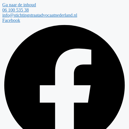
Ga naar de inhoud
06 100 535 38
info@stichtingstraatadvocaatnederland.nl
Facebook